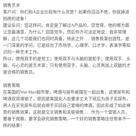
销售艺术
客户问：你们和A企业比较有什么优势？如果你滔滔不绝，你就掉进
陷阱的迹象！
建议反问：您这样问，肯定是了解过A产品的，您觉得，他的哪方面
让您最满意，为什么？回答完毕，然后你方可淡定地说：我非常理
解，这几个功能我们也同时具备，除此之外......销售极富创造性，是
一门深奥的学问，它是综合了市场学、心理学、口才学、表演学等知
识的一种艺术工作。
所以，使用双手的是劳工；使用双手与头脑的是舵手；使用双手、头
脑、与心灵的是艺术家；只有使用双手、头脑、心灵再加上双腿的才
是合格的销售员。
销售策略
在美国的Wal-Mart超市里，啤酒与尿布被摆在一起出售，这使尿布和
啤酒双双增销了，原因是美国女人会要求丈夫下班后为孩子买尿布，
男人在买完尿布后就会顺手买回自己爱喝的啤酒，因此形成了如此神
奇的销售效果，这就是交叉销售和关联销售......作为一个营销人员，
要善于观察，要学会研究销售策略，一个好的销售策略往往带来不一
样的结果！