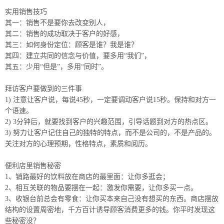
实用销售技巧
其一：销售不是要你去改变别人，
其二：销售的成功取决于客户的好感，
其三：如何身份定位：顾客是谁？我是谁？
其四：建立共同的信念与价值，要多用“我们”，
其五：少用“但是”，多用“同时”。
拜访客户要做到的三件事
1) 注意让客户说，每说45秒，一定要调动客户说15秒。保持和对方一
个语速。
2) 3分钟后，就要找到客户的兴趣范围，引导话题到对方的热点区。
3) 努力让客户记住自己的独特的特点，而不是公司的，不是产品的。
关注对方的心理预期，性格特点，素质和阅历。
便利店里销售秘密
1、销路最好的饮料放在商店的最里面：让你多逛会；
2、相互关联的物品要摆在一起：激发你需要，让你多买一点。
3、收银台前总会有零食：让你买本来自己没有想买的东西。商店摆放
结构的设置周密地，千方百计诱导顾客消费更多的钱。你平时发现这
些秘密没？