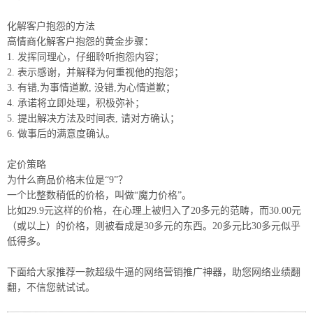
化解客户抱怨的方法
高情商化解客户抱怨的黄金步骤：
1. 发挥同理心，仔细聆听抱怨内容；
2. 表示感谢，并解释为何重视他的抱怨；
3. 有错,为事情道歉, 没错,为心情道歉；
4. 承诺将立即处理，积极弥补；
5. 提出解决方法及时间表, 请对方确认；
6. 做事后的满意度确认。
定价策略
为什么商品价格末位是“9”？
一个比整数稍低的价格，叫做“魔力价格”。
比如29.9元这样的价格，在心理上被归入了20多元的范畴，而30.00元
（或以上）的价格，则被看成是30多元的东西。20多元比30多元似乎
低得多。
下面给大家推荐一款超级牛逼的网络营销推广神器，助您网络业绩翻
翻，不信您就试试。