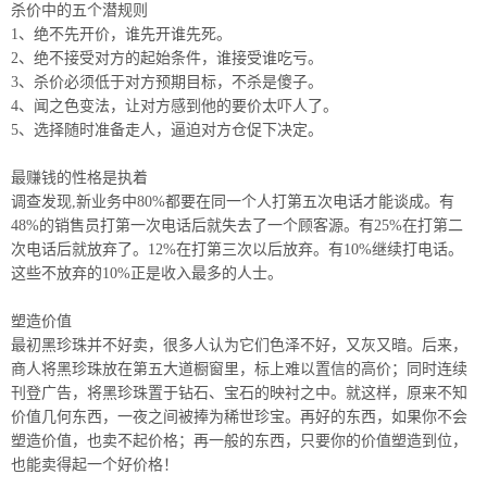
杀价中的五个潜规则
1、绝不先开价，谁先开谁先死。
2、绝不接受对方的起始条件，谁接受谁吃亏。
3、杀价必须低于对方预期目标，不杀是傻子。
4、闻之色变法，让对方感到他的要价太吓人了。
5、选择随时准备走人，逼迫对方仓促下决定。
最赚钱的性格是执着
调查发现,新业务中80%都要在同一个人打第五次电话才能谈成。有
48%的销售员打第一次电话后就失去了一个顾客源。有25%在打第二
次电话后就放弃了。12%在打第三次以后放弃。有10%继续打电话。
这些不放弃的10%正是收入最多的人士。
塑造价值
最初黑珍珠并不好卖，很多人认为它们色泽不好，又灰又暗。后来，
商人将黑珍珠放在第五大道橱窗里，标上难以置信的高价；同时连续
刊登广告，将黑珍珠置于钻石、宝石的映衬之中。就这样，原来不知
价值几何东西，一夜之间被捧为稀世珍宝。再好的东西，如果你不会
塑造价值，也卖不起价格；再一般的东西，只要你的价值塑造到位，
也能卖得起一个好价格！