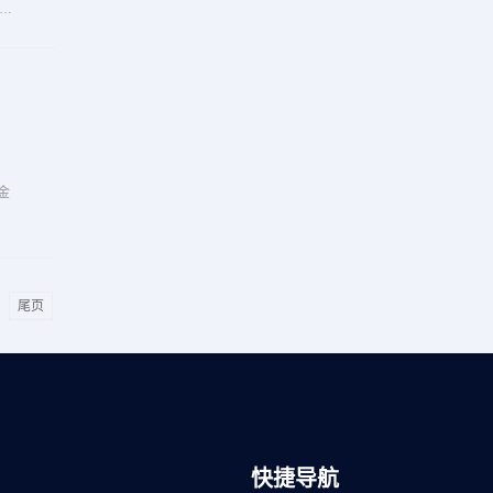
险投
金
尾页
快捷导航