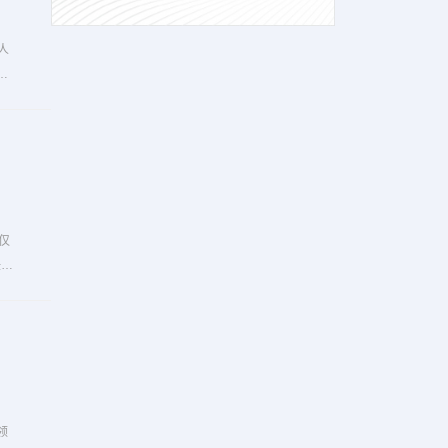
仅
任
领