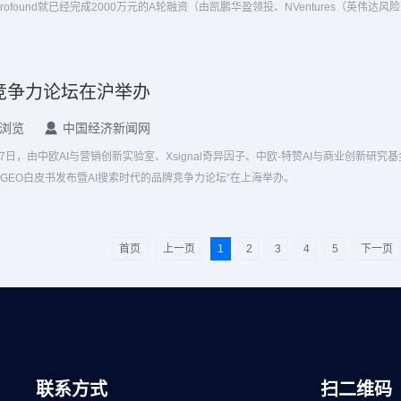
found就已经完成2000万元的A轮融资（由凯鹏华盈领投、NVentures（英伟达风
元的A轮融资。一时间，GEO工具在GPT时代的重要性成为营销圈重要话题，...
竞争力论坛在沪举办
条浏览
中国经济新闻网
日，由中欧AI与营销创新实验室、Xsignal奇异因子、中欧-特赞AI与商业创新研究基
—GEO白皮书发布暨AI搜索时代的品牌竞争力论坛”在上海举办。
首页
上一页
1
2
3
4
5
下一页
联系方式
扫二维码