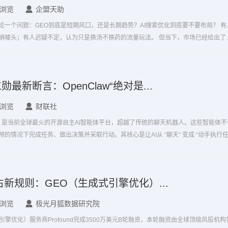
条浏览
企盟天助
一个问题：GEO到底是短期风口，还是长期趋势？AI搜索优化到底要不要布局？ 有人
有人迟疑不定，认为只是换汤不换药的流量玩法。 但当下，市场已经给出了最
方自嗨，而是甲方买单。
最新断言：OpenClaw“绝对是...
条浏览
财联社
龙虾”）是当前全球最火的开源自主AI智能体平台，超越了传统的聊天机器人。这些智能体不
的情况下完成任务、做出决策并采取行动。其核心是让AI从 “聊天” 变成 “动手执行
占新规则：GEO（生成式引擎优化）...
条浏览
极光月狐数据研究院
式引擎优化）服务商Profound完成3500万美元B轮融资，本轮融资由全球顶级风投机构