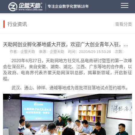
行业资讯
查看分类
天助网创业孵化基地盛大开放，欢迎广大创业青年入驻，首年免费
作者：
企盟天助
来源：
企盟天助
时间：
2020/6/29 15:53:28
次数：
2020
年
6
月
27
日，天助网地方社交礼品电商研讨暨签约第一次峰
会在深召开。来自安徽、湖南、湖北、江西、广东等地的合作商，以
及政府、电商界代表齐聚天助网深圳总部，揭幕新领域，开启新征
程。
武汉、通山、钟祥、通城等地成为首批项目落地试点签约城市。