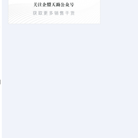
售
，
用