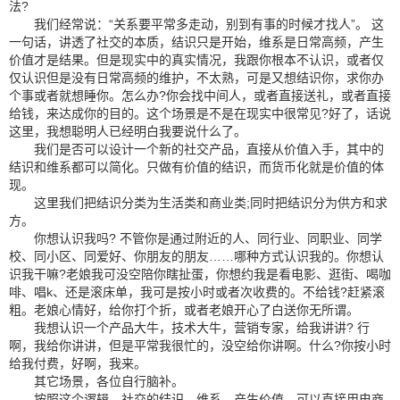
法?
我们经常说：“关系要平常多走动，别到有事的时候才找人”。
这
一句话，讲透了社交的本质，结识只是开始，维系是日常高频，产生
价值才是结果。但是现实中的真实情况，我跟你根本不认识，或者仅
仅认识但是没有日常高频的维护，不太熟，可是又想结识你，求你办
个事或者就想睡你。怎么办?你会找中间人，或者直接送礼，或者直接
给钱，来达成你的目的。这个场景是不是在现实中很常见?好了，话说
这里，我想聪明人已经明白我要说什么了。
我们是否可以设计一个新的社交产品，直接从价值入手，其中的
结识和维系都可以简化。只做有价值的结识，而货币化就是价值的体
现。
这里我们把结识分类为生活类和商业类;同时把结识分为供方和求
方。
你想认识我吗? 不管你是通过附近的人、同行业、同职业、同学
校、同小区、同爱好、你朋友的朋友……哪种方式认识我的。你想认
识我干嘛?老娘我可没空陪你瞎扯蛋，你想约我是看电影、逛街、喝咖
啡、唱k、还是滚床单，我可是按小时或者次收费的。不给钱?赶紧滚
粗。老娘心情好，给你打个折，或者老娘开心了白送你无所谓。
我想认识一个产品大牛，技术大牛，营销专家，给我讲讲? 行
啊，我给你讲讲，但是平常我很忙的，没空给你讲啊。什么?你按小时
给我付费，好啊，我来。
其它场景，各位自行脑补。
按照这个逻辑，社交的结识、维系、产生价值，可以直接用电商