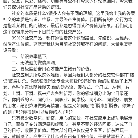
面，交互，色彩、结构、功能等等全不在今天的讨论范围内，今天我
们只探讨社交产品背后的逻辑。
社交的本质是什么?很多人会有不同的理解，这里我给出我的答案
社交的本质是结识、维系、并最终产生价值。我们所有的社交行为均
是抱着某种目的而触发，最后都是想得到某种价值为结果。我们就用
这个逻辑来分析一下目前所有的社交产品。
99%的社交产品，都在遵循着这个逻辑路径：先结识、后维系、
然后产生价值。这就是我认为目前社交领域存在的问题，大量重复建
设导致：
一、结识效率低下;
二、无法避免微信黑洞;
三、要极度勤奋用心才能产生微弱的价值。
社交应用之所以这么难做，是因为我们大部分的社交软件都在“结
识“底层拼杀。你滤镜做得比专业大师级PS还好看;你的贴纸做了上万
套，各种创意炫酷拽爆天;你的动态流，瀑布式、全屏式、左划，右
划、上滑、下滑、摇来摇去各种新奇，你的领域细分比淘宝目录还
细，你附近的人、同行业、同职业、同学校、同小区、同爱好、朋友
的朋友，结识算法做的再精准，但是又如何呢?折腾来折腾去，你妹子
约到了吗?你找到可以帮你的人了吗?
只有极少数幸运、勤奋、用心的家伙，在社交应用上成功地展示
自己，获得了充分满足感和虚荣心，甚至不菲的经济回报，达成了自
己的目标，收获了价值。而大部分用户仅仅是个看客，新东西玩一
玩，就腻味了，产生不了什么对自己有用的价值，于是就离开了，用