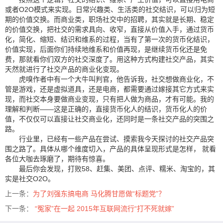
或者O2O模式来实现。日常兴趣类、生活类的社交结识，可以归为短
期的价值交换。而商业类，职场社交中的招聘，其实就是长期、稳定
的价值交换，把社交的需求具向、收窄，直接从价值入手，通过货币
化，简化、缩短、结识和维系的过程，当有了第一次的货币化结识，
价值实现，后面你们持续地维系和价值再现，是继续货币化还是免
费，那就看你们双方的社交深度了。用这种方式构建社交产品，其实
天然就进行了社交产品的商业化变现。
虎嗅作者中有一个大牛叫判官，他告诉我，社交想做商业化，不
管是游戏，还是虚拟道具，还是电商，都需要通过嫁接其它方式来实
现，而社交本身要做商业变现，只有把人做为商品，才有可能。我的
理解和判断——这是正确的，直接货币化人的结识，货币化人的价
值，不仅仅可以直接让社交商业化，还同时是一条社交产品的突围之
路。
行业里，已经有一些产品在尝试、摸索我今天探讨的社交产品突
围之路了。具体从哪个维度切入，产品的具体呈现形式是怎样，
就看
各位大咖去琢磨了，期待有惊喜。
最后你会发现，打败58、赶集、美团、点评、糯米、淘宝的，其
实是社交O2O。
上一条：
为了刘强东搞电商 马化腾甘愿做“标题党”？
下一条：
“冤家”在一起 2015年互联网流行“打不死就嫁”