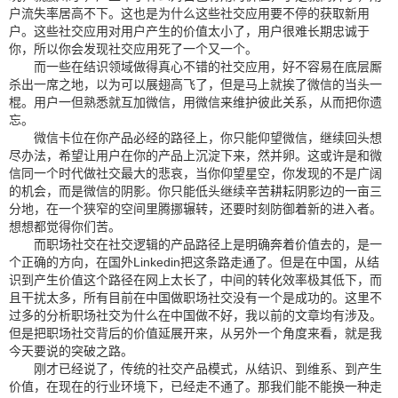
户流失率居高不下。这也是为什么这些社交应用要不停的获取新用
户。这些社交应用对用户产生的价值太小了，用户很难长期忠诚于
你，所以你会发现社交应用死了一个又一个。
而一些在结识领域做得真心不错的社交应用，好不容易在底层厮
杀出一席之地，以为可以展翅高飞了，但是马上就挨了微信的当头一
棍。用户一但熟悉就互加微信，用微信来维护彼此关系，从而把你遗
忘。
微信卡位在你产品必经的路径上，你只能仰望微信，继续回头想
尽办法，希望让用户在你的产品上沉淀下来，然并卵。这或许是和微
信同一个时代做社交最大的悲哀，当你仰望星空，你发现的不是广阔
的机会，而是微信的阴影。你只能低头继续辛苦耕耘阴影边的一亩三
分地，在一个狭窄的空间里腾挪辗转，还要时刻防御着新的进入者。
想想都觉得你们苦。
而职场社交在社交逻辑的产品路径上是明确奔着价值去的，是一
个正确的方向，在国外Linkedin把这条路走通了。但是在中国，从结
识到产生价值这个路径在网上太长了，中间的转化效率极其低下，而
且干扰太多，所有目前在中国做职场社交没有一个是成功的。这里不
过多的分析职场社交为什么在中国做不好，我以前的文章均有涉及。
但是把职场社交背后的价值延展开来，从另外一个角度来看，就是我
今天要说的突破之路。
刚才已经说了，传统的社交产品模式，从结识、到维系、到产生
价值，在现在的行业环境下，已经走不通了。那我们能不能换一种走