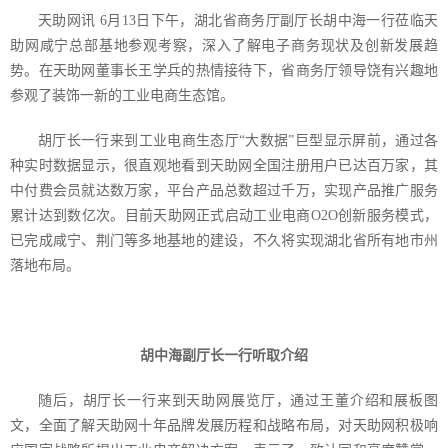
天助网讯
6
月
13
日下午，湖北省商务厅副厅长胡中海一行莅临天
助网咸宁总部基地参观考察，深入了解电子商务现状及创新发展趋
势。在天助网董事长王学兵的热情接待下，省商务厅领导饶有兴趣地
参观了装饰一新的工业电商生态馆。
胡厅长一行来到工业电商生态厅“大数据”巨型显示屏前，通过各
种实时数据显示，很直观地看到天助网全国注册用户已达百万家，其
中付费会员就达数万家，平台产品总数超过千万，实现产品推广服务
累计达到数亿次。目前天助网正式启动工业电商
O2O
创新服务模式，
已完成咸宁、荆门等多地基地的建设，不久将实现湖北省所有地市州
落地布局。
胡中海副厅长一行听取介绍
随后，胡厅长一行来到天助网展览厅，通过王董介绍和展板图
文，全面了解天助网十年品牌发展历程和战略布局，对天助网积极响