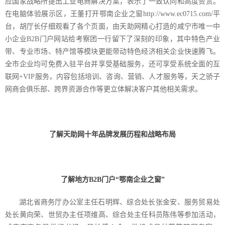
应国家战略所提出工业电商解决方案，表示了一致认同和高度赞赏。
在电脑体验展示区，王董打开鄂南企业之窗
http://www.ec0715.com/
平
台，胡厅长仔细观看了各个页面，由天助网精心打造的咸宁市唯一中
小企业
B2B
门户网站给考察团一行留下了深刻的印象，其中特色产业
带、专业市场、特产馆等模块更能带动特色经济相关企业快速腾飞。
全市企业均可免费入驻平台并享受基础服务，还可享受系统全面的互
联网
+VIP
服务，内容包括培训、咨询、营销、人才服务等，天之骄子
网商会俱乐部、跨界资源合作等更立体解决客户其他相关需求。
了解天助网十年品牌发展历程和战略布局
了解地方
B2B
门户“鄂南企业之窗”
湖北省商务厅办公室主任石明辉、综合处长张金安、服务贸易处
处长黄向荣、世贸办主任项维高、综合处主任科员陈伟等参加活动，