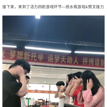
接下来，来到了活力四射游戏环节—抢水瓶游戏&劈叉接力