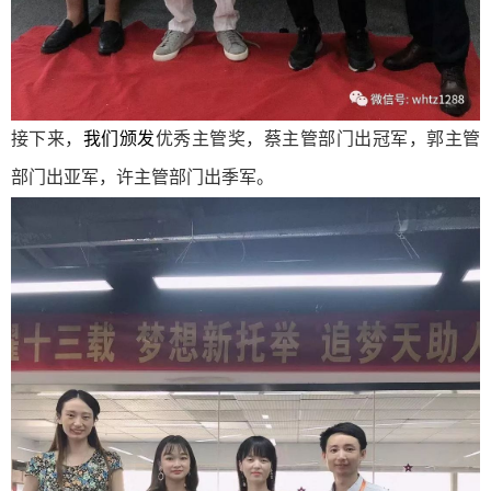
接下来，
我们颁发
优秀主管奖，蔡主管
部门出冠军，
郭
主管
部门出亚军，
许
主管
部门出季军
。