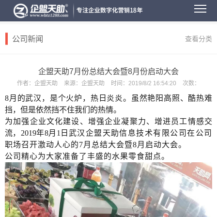
公司新闻
查看分类
企盟天助7月份总结大会暨8月份启动大会
作者：
企盟天助
来源：
企盟天助
时间：
2019/8/2 16:54:20
次数：
8月的武汉，是个火炉，
热日炎炎。
虽然艳阳高照、酷热难
挡，但是依然挡不住我们的热情。
为加强企业文化建设、增强企业凝聚力、增进员工情感交
流，
2019年8月1日
武汉企盟天助信息技术有限公司在公司
职场召开激动人心的7月总结大会暨8月启动大会。
公司精心为大家准备了丰盛的水果零食甜点。