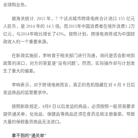
全球购业务。
据海关统计
, 2015
年，
7
个试点城市跨境电商合计进口
155
亿元
人民币，是
2014
年的
14.5
倍。而
2015
年中国消费者在境外消费
1.2
万
亿元，与
2014
年相比增长了
43%
。按照计划，跨境电商将成为中国财
政收入的一个重要来源。
在新政实施前，李响曾于相关部门进行沟通，询问是否会影响到
政策的进口，对方的答复是“没有问题”。然而，实际操作却与计划发
生了重大的偏差。
李响表示，对于跨境电商而言，真正的危机隐藏在对
4
月
8
日后
发运商品的监管要求中。
按照新政规定，
4
月
8
日以后发运的商品，必须按照一般贸易要求
提供通关单，化妆品、保健品等商品还须在食药总局注册备案，导致
大量的保税备货商品无法进口。
拿不到的“通关单”