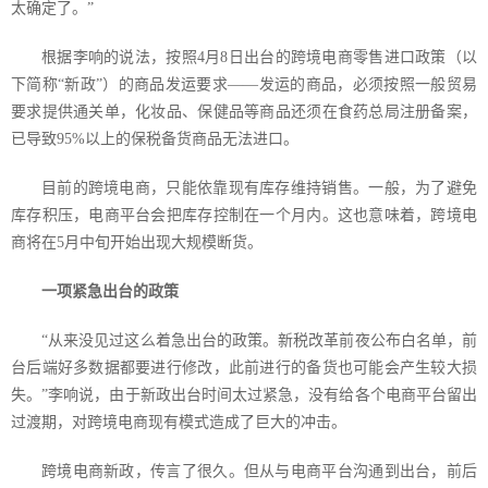
太确定了。”
根据李响的说法，按照
4
月
8
日出台的跨境电商零售进口政策（以
下简称“新政”）的商品发运要求——发运的商品，必须按照一般贸易
要求提供通关单，化妆品、保健品等商品还须在食药总局注册备案，
已导致
95%
以上的保税备货商品无法进口。
目前的跨境电商，只能依靠现有库存维持销售。一般，为了避免
库存积压，电商平台会把库存控制在一个月内。这也意味着，跨境电
商将在
5
月中旬开始出现大规模断货。
一项紧急出台的政策
“从来没见过这么着急出台的政策。新税改革前夜公布白名单，前
台后端好多数据都要进行修改，此前进行的备货也可能会产生较大损
失。”李响说，由于新政出台时间太过紧急，没有给各个电商平台留出
过渡期，对跨境电商现有模式造成了巨大的冲击。
跨境电商新政，传言了很久。但从与电商平台沟通到出台，前后