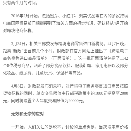
只有两个月的时间。
2016
年
2
月开始，包括蜜芽、小红书、聚美优品等在内的多家跨境
电商国际贸易部门相继接到了海关方面的初步沟通，确认将从
4
月开始
对跨境电商征税。
3
月
24
日，相关三部委发布跨境电商零售进口新税制。
4
月
7
日晚，
距离“新政”出台前几个小时，财政部在官方网站上挂出了《跨境电子
商务零售进口商品清单》（正面清单）。这一批正面清单包括了
1142
个
8
位税号商品，涵盖了部分食品饮料、服装鞋帽、家用电器以及部分
化妆品、纸尿裤、儿童玩具、保温杯等商品。
4
月
8
日，财政部发布消息称，对跨境电子商务零售进口商品按照
货物征税的同时，单次交易限值由行邮税政策中的
1000
元提高至
2000
元，同时将设置个人年度交易限值为
20000
元。
无效和无奈的应对
一开始，人们关注的是税率，讨论的重点也是，当跨境电商价格