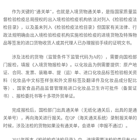
作为关键的“通关单”，也就是入境货物通关单，是指国家质量监
督检验检疫总局授权的出入境检验检疫机构依法对列入《检验检疫法
检目录》，以及虽未列入《检验检疫法检目录》但国家有关法律、行
政法规明确由出入境检验检疫机构实施检验检疫的进境货物及特殊物
品等签发的进口货物收货人或其代理人已办理报验手续的证明文书。
涉及法检的货物（监管条件下监管代码为
A
的），需要向国检部
门报检，填报《入境货物报检单》。以化妆品为例需要提供：原产地
证、合同、发票、装箱单、提（运）单、进口化妆品标签检验相关资
料（化妆品中文标签样张和外文原标签及翻译件及化妆品成分配比
等）、国家食品药品监督管理局进口化妆品卫生许可批件（备案证
书）、报检委托书等十多项外贸单证。
完成报检后，国检部门出具通关单（无纸化通关后，出具的是通
关单号），再向海关进行报关。在
QP
（海关通关系统）录制报关单的
时候，涉及法检的货物如果没有通关单，会退单（申报不通过）。
2015
年版本《检验检疫法检目录》中，进境需要法检的类目有
456