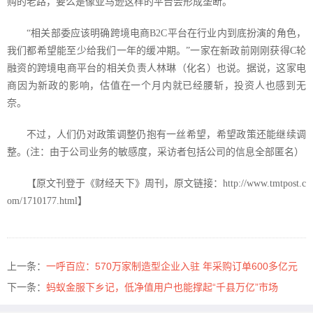
购的老路，要么是像亚马逊这样的平台会形成垄断。
“相关部委应该明确跨境电商
B2C
平台在行业内到底扮演的角色，
我们都希望能至少给我们一年的缓冲期。”一家在新政前刚刚获得
C
轮
融资的跨境电商平台的相关负责人林琳（化名）也说。据说，这家电
商因为新政的影响，估值在一个月内就已经腰斩，投资人也感到无
奈。
不过，人们仍对政策调整仍抱有一丝希望，希望政策还能继续调
整。
(
注：由于公司业务的敏感度，采访者包括公司的信息全部匿名）
【原文刊登于《财经天下》周刊，原文链接：
http://www.tmtpost.c
om/1710177.html
】
上一条：
一呼百应：570万家制造型企业入驻 年采购订单600多亿元
下一条：
蚂蚁金服下乡记，低净值用户也能撑起“千县万亿”市场