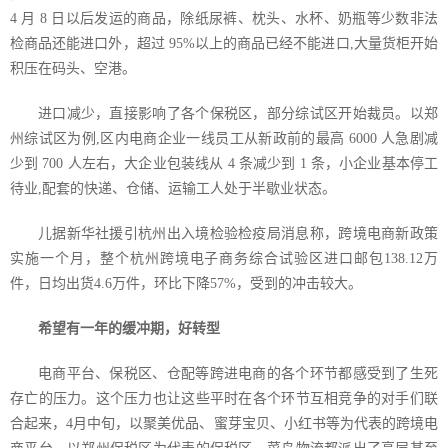
4
月
8
日以后发运的商品，除纸尿裤、枕头、水杯、奶瓶等少数非法
检商品还能进口外，超过
95%
以上的商品已经不能进口
,
大量货柜开始
积压在码头、空港。
进口减少，直接影响了各个保税区，部分综试区开始裁员。以郑
州综试区为例
,
区内电商企业一线员工从新政前的最高
6000
人急剧减
少到
700
人左右，大企业包装线从
4
条减少到
1
条，小企业基本停工
待业
,
配套的快递、仓储、运输工人处于半歇业状态。
儿据新华社援引杭州出入境检验检疫局消息称，跨境电商新政策
实施一个月，整个杭州跨境电子商务综合试验区进口邮包
138.12
万
件，日均出货
4.6
万件，环比下降
57%
，受到的冲击较大。
希望有一年的缓冲期，好转型
电商平台、保税区、仓配等跨进电商的各个环节都感受到了生死
存亡的压力。这个压力也让这些平时在各个环节互相竞争的对手们联
合起来，
4
月中旬，以聚美优品、蜜芽宝贝、小红书等为代表的跨境电