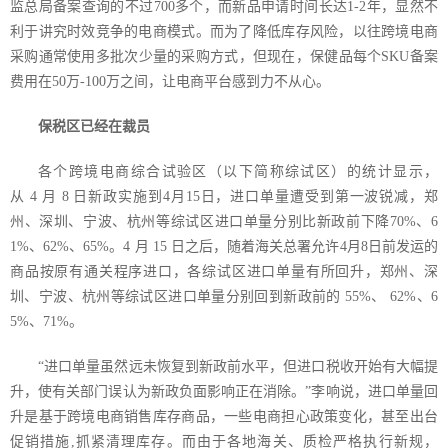
监总局备案查询的不过
700
多个，而新品申请时间长达
1-2
年，显然不
利于讲究时效竞争的电商模式。而为了降低库存风险，以往跨境电商
采购通常使用多批次少量的采购方式，但现在，保健品每个
SKU
备案
费用在
50
万
-100
万之间，让电商平台感到力不从心。
保税区已经在裁员
各个跨境电商综合试验区（以下简称综试区）的统计显示，
从
4
月
8
日新政实施到
4
月
15
日，进口单量遭受到第一波锐减，郑
州、深圳、宁波、杭州等综试区进口单量分别比新政前下降
70%
、
6
1%
、
62%
、
65%
。
4
月
15
日之后，随着海关总署允许
4
月
8
日前发运的
商品按原有通关程序进口，各综试区进口单量有所回升，郑州、深
圳、宁波、杭州等综试区进口单量分别回到新政前的
55%
、
62%
、
6
5%
、
71%
。
“进口单量虽然远未恢复到新政前水平，但进口税收开始有大幅提
升，使有关部门误认为新政负面影响正在消除。”李响说，进口单量回
升是基于跨境电商销售库存商品，一些电商担心政策变化，甚至出台
促销措施
,
抓紧清理库存。而由于各地海关、质检严格执行新规，