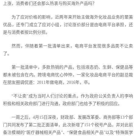
上涨，消费者们还会那么热衷与购买海外产品吗？
为了应对价格的影响，近两年来开始主做海外化妆品业务的聚美
优品，还专门成立了应对小组，讨论涨价部分是由电商平台承担，还
是与消费者按比例分担。
然而，伴随着第一批清单出来，电商平台发现很多品类不让卖
了。
第一批清单中，多款热销的产品，包括液态奶、生鲜、保健品等
都未被包含在内。跨境电商忧心忡忡，一家化妆品电商平台的副总裁
在朋友圈调侃道：
2011
年做电商，
2016
年，卒。
“不让卖”成为当时人们讨论的重点。作为政府公关负责人的李响
积极和相关政府部门进行沟通，政府部门也给予了积极的回应。
一周之后，
4
月
15
日深夜，财政部、发展改革委、商务部等
13
个部
门共同发布了第二批正面清单，此次新增了
151
个税号产品，并对此前
备注模糊的“医疗器械相关产品”、“保健食品相关产品”以及“特殊医学