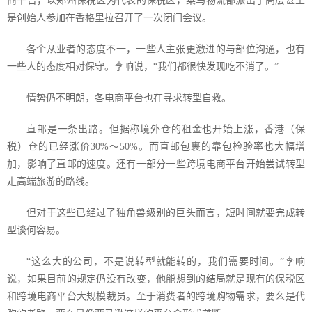
商平台，以郑州保税区为代表的保税区，菜鸟物流都派出了高层甚至
是创始人参加在香格里拉召开了一次闭门会议。
各个从业者的态度不一，一些人主张更激进的与部位沟通，也有
一些人的态度相对保守。李响说，“我们都很快发现吃不消了。”
情势仍不明朗，各电商平台也在寻求转型自救。
直邮是一条出路。但据称境外仓的租金也开始上涨，香港（保
税）仓的已经涨价
30%
～
50%
。而直邮包裹的靠包检验率也大幅增
加，影响了直邮的速度。还有一部分一些跨境电商平台开始尝试转型
走高端旅游的路线。
但对于这些已经过了独角兽级别的巨头而言，短时间就要完成转
型谈何容易。
“这么大的公司，不是说转型就能转的，我们需要时间。”李响
说，如果目前的规定仍没有改变，他能想到的结局就是现有的保税区
和跨境电商平台大规模裁员。至于消费者的跨境购物需求，要么是代