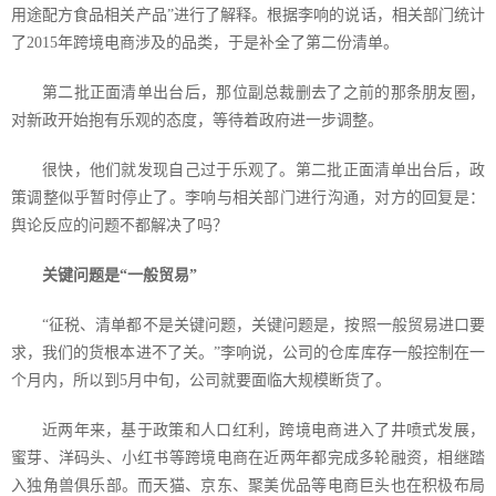
用途配方食品相关产品”进行了解释。根据李响的说话，相关部门统计
了
2015
年跨境电商涉及的品类，于是补全了第二份清单。
第二批正面清单出台后，那位副总裁删去了之前的那条朋友圈，
对新政开始抱有乐观的态度，等待着政府进一步调整。
很快，他们就发现自己过于乐观了。第二批正面清单出台后，政
策调整似乎暂时停止了。李响与相关部门进行沟通，对方的回复是：
舆论反应的问题不都解决了吗？
关键问题是“一般贸易”
“征税、清单都不是关键问题，关键问题是，按照一般贸易进口要
求，我们的货根本进不了关。”李响说，公司的仓库库存一般控制在一
个月内，所以到
5
月中旬，公司就要面临大规模断货了。
近两年来，基于政策和人口红利，跨境电商进入了井喷式发展，
蜜芽、洋码头、小红书等跨境电商在近两年都完成多轮融资，相继踏
入独角兽俱乐部。而天猫、京东、聚美优品等电商巨头也在积极布局