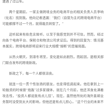
遭遇了过山车。
两个星期前，一家主做跨境业务的电商平台的相关负责人员李响
（化名）找到我。他向记者透漏：“我们（自营为主的跨境电商平台）
可能都撑不过一个月，就得裁员转型了。”
这听起来有些危言耸听，以至于我感觉到并不可信。然而，经过
向各个电商平台、保税仓和物流公司求证后。得到的回复为：情况基
本属实，跨境电商即将迎来行业大规模“熔断”的悲催局面。
从热火朝天，到凛冬将至，变化是如此剧烈。而起因，是相关部
门联合发布的跨境新政。
新政之下，每一个人都很沮丧。
就连一位一贯个性张扬的朋友，也变得低调起来。他在拿到上一
轮融资的时候曾“炮轰”过多家媒体，就在几个月前，他还浑身充满着
攻击性，“投资人都说我有点儿狂”。现在，虽然他所处的海外直邮业
务暂时没受到太大的影响，但他还是有点儿担心，“这个行业的未来不