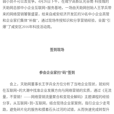
弱小到不可以去竞争。
4
月
26
日下午，在咸宁高新区光谷南·科技城的
天助网总部中小企业互联网
+
服务基地，一场由天助网创始人王学兵带
来的网络营销饕餮盛宴，给来自咸安经济开发区的
50
名中小企业高管
和企业家们集体“补脑”，通过现场传授知识和分享营销经验，全面“引
爆”了咸安区
2016
年科技活动周。
签到现场
参会企业家扫“码”签到
会上，天助网董事长王学兵全方位分析了当地企业现状，就如何
在互联网
+
的大潮中找准企业发展方向与网络营销的实质，通过《无流
量，不营销！——网络营销流量聚合和变现全解码》主题课程的经验
分享，从互联网
+
到
+
互联网，结合现场企业家案例，指引企业少走弯
路，避免碎片化的服务和摸着石头过河的试错，从而快速完成转型升