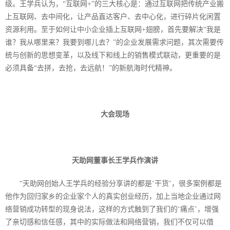
级。王学兵认为，“互联网
+
”的三大核心是：通过互联网把传统产业搬
上互联网、去中间化，让产品直达客户、去中心化，进行碎片化闲置
资源利用。至于如何让中小企业插上互联网
+
翅膀，首先要解决“我是
谁？我从哪里来？我要到哪儿去？”的企业发展需求问题，其次需要传
统与创新的思想变革，以及线下和线上的销售模式联动，更重要的是
必须具备“去拼，去抢，去远航！”的新航海时代精神。
大会现场
天助网董事长王学兵作演讲
“天助网创始人王学兵的经验分享讲的都是‘干货’，很多案例都是
他作为回归家乡的企业家个人的真实创业经历，加上当地企业通过网
络营销成功转型的现身说法，这样的方式触到了我们的‘痛点’，增强
了亲切感和信任感，其中的实际做法和网络营销，我们不仅可以借