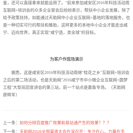
鉴，还可以直接拿来就能运用了。”前来参加咸安区
2016
年科技活动周
互联网
+
培训会的众多企业家会后纷纷表示，帮扶中小企业发展，除了
给予政策扶持，如能通过天助网中小企业互联网
+
基地的落地服务，也
是一种切实可行的帮扶和推助，这样更多的本地中小企业才能走出咸
宁、迈向世界，真正实现“咸宁造，卖全球”的目标。
为客户作现场演示
据悉，这是咸安区
2016
年科技活动周继“桂花之乡”互联网
+
培训会
之后的第二场活动，也是天助网“
2016
咸宁市中小微企业互联网
+
圆梦
工程”大型巡回宣讲会的第三站，前一个站点是嘉鱼专场。（天助网
廖辉军）
上一条：
如何分辩百度推广效果和易站通产生的效果？？？
下一条：
天助网2016全国渠道大会在深召开：专注在心，力量在手