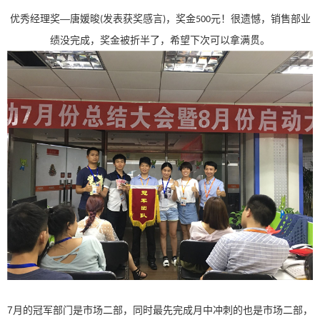
—唐媛晙
优秀经理奖
发表获奖感言
，奖金
元！很遗憾，销售部业
(
)
500
绩没完成，奖金被折半了，希望下次可以拿满贯。
7月的冠军部门是市场二部，同时最先完成月中冲刺的也是市场二部，