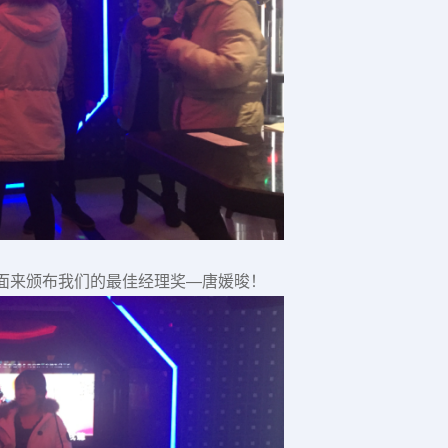
面来颁布我们的最佳经理奖—唐媛晙！