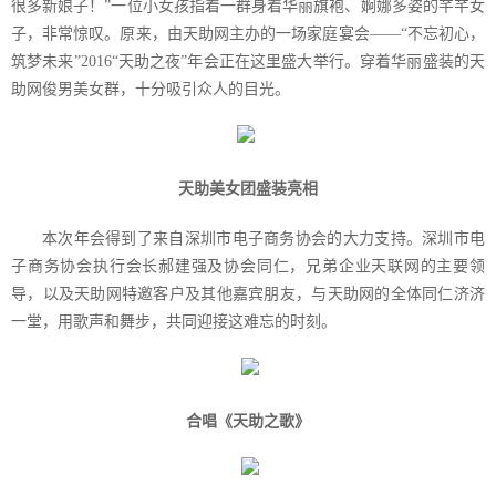
很多新娘子！”一位小女孩指着一群身着华丽旗袍、婀娜多姿的芊芊女
子，非常惊叹。原来，由天助网主办的一场家庭宴会——“不忘初心，
筑梦未来”
2016
“天助之夜”年会正在这里盛大举行。穿着华丽盛装的天
助网俊男美女群，十分吸引众人的目光。
天助美女团盛装亮相
本次年会得到了来自深圳市电子商务协会的大力支持。深圳市电
子商务协会执行会长郝建强及协会同仁，兄弟企业天联网的主要领
导，以及天助网特邀客户及其他嘉宾朋友，与天助网的全体同仁济济
一堂，用歌声和舞步，共同迎接这难忘的时刻。
合唱《天助之歌》