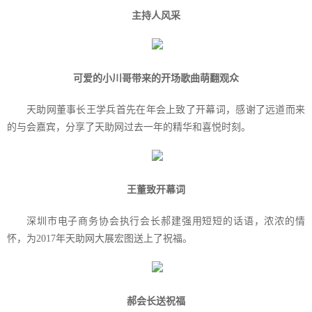
主持人风采
可爱的小川哥带来的开场歌曲萌翻观众
天助网董事长王学兵首先在年会上致了开幕词，感谢了远道而来
的与会嘉宾，分享了天助网过去一年的精华和喜悦时刻。
王董致开幕词
深圳市电子商务协会执行会长郝建强用短短的话语，浓浓的情
怀，为
2017
年天助网大展宏图送上了祝福。
郝会长送祝福