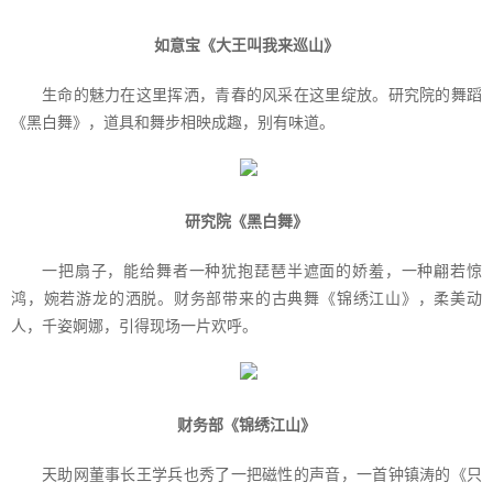
如意宝《大王叫我来巡山》
生命的魅力在这里挥洒，青春的风采在这里绽放。研究院的舞蹈
《黑白舞》，道具和舞步相映成趣，别有味道。
研究院《黑白舞》
一把扇子，能给舞者一种犹抱琵琶半遮面的娇羞，一种翩若惊
鸿，婉若游龙的洒脱。财务部带来的古典舞《锦绣江山》，柔美动
人，千姿婀娜，引得现场一片欢呼。
财务部《锦绣江山》
天助网董事长王学兵也秀了一把磁性的声音，一首钟镇涛的《只