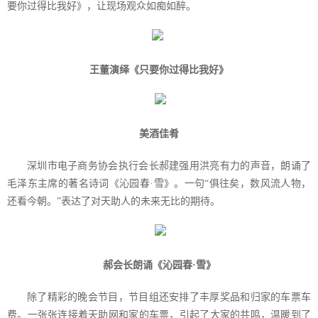
要你过得比我好》，让现场观众如痴如醉。
王董演绎《只要你过得比我好》
美酒佳肴
深圳市电子商务协会执行会长郝建强用洪亮有力的声音，朗诵了
毛泽东主席的著名诗词《沁园春·雪》。一句“俱往矣，数风流人物，
还看今朝。”表达了对天助人的未来无比的期待。
郝会长朗诵《沁园春·雪》
除了精彩的晚会节目，节目组还安排了丰厚奖品和归家的车票车
费。一张张连接着天助网和家的车票，引起了大家的共鸣，温暖到了