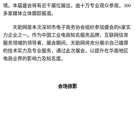
境。本届盛会将有
近千
展位
展出
，
逾十万
专业观众
参观
，300
多家
媒体立体跟踪报道。
天助网是本次
深圳市电子商务协会
组织
参加盛会的6家
实
力
企业之一
。作为
中国工业电商
知名
服务品牌
，
互联网信息
服务领域的领导者，展
会
期间，天助网
将
充分展示
自己
雄厚
的技术实力
及
专业服务，
通过此次展会
，
以
提
升
在
华南地区
电商业界的影响力
及
知名度。
会场掠影