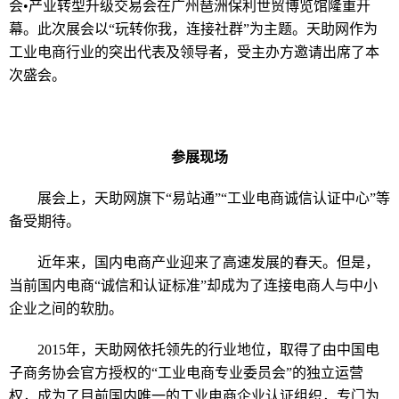
会•产业转型升级交易会
在
广州琶洲保利世贸博览馆隆重开
幕。此次展会以“
玩转你我，连接社群
”为主题。天助网作为
工业电商行业
的突出代表
及
领导者，受主办方邀请出席了本
次盛会。
参展现场
展会上，天助网旗下“易站通”“工业电商诚信认证中心”等
备受期待。
近年来，国内
电商产业迎来
了
高速发展的春天。
但是
，
当前国内电商
“
诚信和
认证
标准
”却成为了连接电商人与中小
企业之间的软肋。
2015年
，天助网依托领先的行业地位，取得了由中国电
子商务协会官方授权的“工业电商专业委员会”的独立运营
权，成为了目前国内唯一的工业电商企业认证组织，专门为