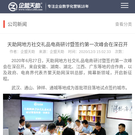
公司新闻
查看分类
天助网地方社交礼品电商研讨暨签约第一次峰会在深召开
作者：
企盟天助
来源：
企盟天助
时间：
2020/12/3 15:02:33
次数：
2020
年
6
月
27
日，天助网地方社交礼品电商研讨暨签约第一次峰
会在深召开。来自安徽、湖南、湖北、江西、广东等地的合作商，以
及政府、电商界代表齐聚天助网深圳总部，揭幕新领域，开启新征
程。
武汉、通山、钟祥、通城等地成为首批项目落地试点签约城市。