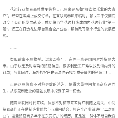
花边行业贸易商赖世军笑称自己原来是东莞“餐饮娱乐业的大客
户”，经常在酒桌上成交订单。在互联网春风来临时，赖世军不仅彻底
改变了公司的发展轨迹，成功将百华花边打造成国内花边行业“第一
股”，还正在打造花边平台整合全产业链，期待改写整个行业的发展模
式。
……
类似故事不胜枚举。过去
20
多年，东莞一直是国内对外贸易大
市。由于缺乏及时准确的贸易信息，很多制造工厂难以找到海内外的
订单；与此同时，海外的客户也无法准确找到质美价优的制造工厂。
正是这些信息不对称导致的鸿沟，使得大量中间贸易商应运而
生，从东莞制造业的蓬勃发展中挖到了第一桶金。
随着互联网时代来临，信息不对称带来差价红利随之消失，中间
贸易商们正在借制造业优势与互联网结合，打造全产业链进行“二次创
业”。这些贸易商多年来在东莞打拼的经历，正是这一群体不断自我变