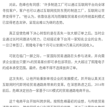
对此，危峰也有同感：“许多制造工厂可以通过互联网平台向全球
寻找客户，客户也可以通过互联网找到东莞的制造工厂，互联网让世
界变得平了。”他认为，依靠信息鸿沟而赚取贸易差价的传统盈利模式
已显得老态龙钟，呈现出难以为继的态势。
真正促使危峰下决心转型的是在丢失一张大额订单之后。当时企
业通过长时间跟进与努力，已经接近拿下台湾一家知名企业的业务，
一旦订单签订，熙隆电子每个月可以坐拥
30
万美元的利润收入。
可就在临门一脚之际，一家国际贸易通路巨头参与进来，并向需
求企业提出只要
3%
的贸易差价即可承包该项目，大大超过了熙隆电子
的成本承受范围。最终，危峰不得不选择放弃订单。
这次失利，让他开始重新审视企业的发展模式，并开始认真关注
互联网时代即将给贸易通路商带来的变革。在深思熟虑之后，
2014
年
前后，危峰决定创办一家基于
O2O
模式的贸易通路电商平台。
这个电商平台开始叫跨步网。按照危峰最初的设想，与传统贸易