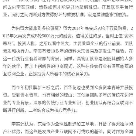
间去向李实取经：请教如何才能更好地拿到融资。在互联网平台行
业，同行之间判断对方做得好坏的重要标准，就是看谁能拿到融资。
为何盟大能拿到多轮融资？盟大
2014
年底完成
A
轮千万级融资，
2
015
年又再次完成
B
轮
5000
万元的融资。值得关注的是，当时正值“资本
寒冬”。投资人称，之所以看中盟大，主要看重企业的行业前景、团队
素质和执行力。李实有着
10
多年的塑料大宗贸易及研发生产经验，在
这一传统行业有着深厚的背景。同样，高管团队都是跟随其创始人多
年的伙伴，再加上创新性的电商模式，这种在传统行业有深厚底蕴的
互联网企业，正是投资人所看中的核心竞争力。
而今年初挂牌新三板之后，百华花边也受到众多资本青睐并获投
资。受到资本青睐，也有相似的理由：其创始团队多年的传统花边行
业的专业背景，深厚的传统行业专业知识，创业团队再结合互联网不
断进行创新，二者结合成为核心竞争力。
李实还认为，东莞作为全球性制造加工基地，具备了得天独厚的
产业优势，而这些是发展产业互联网不可或缺的基础，同时作为全国