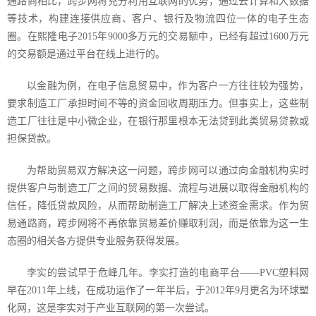
通路商相比，跨步网将充分利用互联网的优势，通过云计算和大数据
等技术，构建连接供应商、客户、银行及物流四位一体的电子生态
圈。在熙隆电子
2015
年
9000
多万元的交易额中，已经有超过
1600
万元
的交易额是通过平台在线上进行的。
以金融为例，在电子信息贸易中，作为客户一方往往较为强势，
要求制造工厂承担时间不等的资金回收周期压力。但事实上，这些制
造工厂往往是中小微企业，在银行那里根本无法贷到此类贸易贷款或
担保贷款。
为帮助贸易双方解决这一问题，跨步网可以通过向金融机构实时
提供客户与制造工厂之间的贸易数据、流程与进展以取得金融机构的
信任，降低贷款风险，从而帮助制造工厂解决上述资金需求。作为贸
易通路商，跨步网将不再依靠贸易差价赚取利润，而是依靠为这一生
态圈的相关各方提供专业服务获得发展。
李实的尝试早于危峰几年。李实打造的电商平台——
PVC
塑料网
早在
2011
年上线，在成功运作了一年半后，于
2012
年
9
月更名为环球塑
化网，这是李实对于产业互联网的第一次尝试。