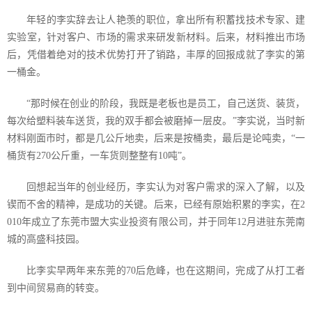
年轻的李实辞去让人艳羡的职位，拿出所有积蓄找技术专家、建
实验室，针对客户、市场的需求来研发新材料。后来，材料推出市场
后，凭借着绝对的技术优势打开了销路，丰厚的回报成就了李实的第
一桶金。
“那时候在创业的阶段，我既是老板也是员工，自己送货、装货，
每次给塑料装车送货，我的双手都会被磨掉一层皮。”李实说，当时新
材料刚面市时，都是几公斤地卖，后来是按桶卖，最后是论吨卖，“一
桶货有
270
公斤重，一车货则整整有
10
吨”。
回想起当年的创业经历，李实认为对客户需求的深入了解，以及
锲而不舍的精神，是成功的关键。后来，已经有原始积累的李实，在
2
010
年成立了东莞市盟大实业投资有限公司，并于同年
12
月进驻东莞南
城的高盛科技园。
比李实早两年来东莞的
70
后危峰，也在这期间，完成了从打工者
到中间贸易商的转变。