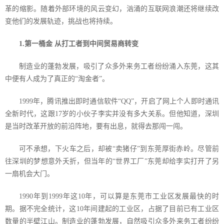
革的缩影。随着外部环境的风云变幻，汹涌的互联网浪潮还将继续改
变他们的发展轨迹，挑战也将持续。
1.
第一桶金 从打工者到中间贸易商转变
制造业的蓬勃发展，吸引了众多外来务工者纷纷涌入东莞，这其
中便有人成为了真正的“淘金者”。
1999
年，腾讯推出即时通信软件“
QQ
”，开启了网上个人即时通讯
全新时代，这跟
17
岁的小伙子李实并没有多大关系。但他知道，深圳
是当时改革开放的前沿阵地，要有出息，就得去那闯一闯。
可不承想，下火车之后，却被“卖猪仔”到东莞厚街赤岭。尽管前
往深圳的梦想意外夭折，但当年的“世界工厂”东莞却给李实打开了另
一扇机会大门。
1990
年到
1999
年这
10
年，可以算是东莞市工业区发展最快的时
期。据不完全统计，这
10
年间建起的工业区，占据了目前已有工业区
数量的半壁江山。制造业的蓬勃发展，自然吸引众多外来务工者纷纷