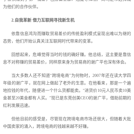
为他们的合作伙伴。
2.
自我革新 借力互联网寻找新生机
依靠信息鸿沟而赚取贸易差价的传统盈利模式呈现出难以为继的
态势，他们开始认真关注互联网时代带来的变革。
回想起来，危峰觉得当时的钱的确好赚。他总结，这主要是靠信
息不对称赚的贸易差价，同样原来身为贸易商的谢广平也深有体会。
当大多数人还不知道“跨境电商”为何物时，
2007
年还在读大学四
年级的谢广平，就在网上做起了老外的生意。在他看来，那是一个遍
地捡钱的年代，随便进一个什么货都能卖。“进货价
10
元人民币卖
10
美
金甚至
20
美金都有人买。”现已是东莞创美
CEO
的谢广平，借助前期的
红利发展迅速。
但他目前的感受是，尽管现在跨境电商市场还很大，但随着大批
中国卖家的涌入，跨境电商的钱越来越不好赚。