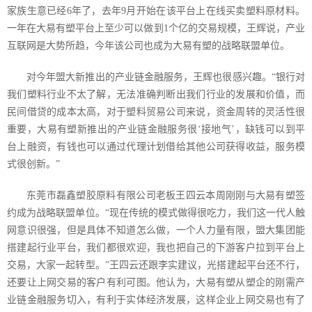
家族生意已经
6
年了，去年
9
月开始在该平台上在线买卖塑料原材料。
一年在大易有塑平台上至少可以做到
1
个亿的交易规模，王辉说，产业
互联网是大势所趋，今年该公司也成为大易有塑的战略联盟单位。
对今年盟大新推出的产业链金融服务，王辉也很感兴趣。“银行对
我们塑料行业不太了解，无法准确判断出我们行业的发展和价值，而
民间借贷的成本太高，对于塑料贸易公司来说，资金周转的灵活性很
重要，大易有塑新推出的产业链金融服务很‘接地气’，缺钱可以到平
台上融资，有钱也可以通过代理计划借给其他公司获得收益，服务模
式很创新。”
东莞市磊鑫塑胶原料有限公司老板王四云本周刚刚与大易有塑签
约成为战略联盟单位。“现在传统的模式做得很吃力，我们这一代人触
网意识很强，但是具体不知道怎么做，一个人力量有限，盟大集团能
搭建起行业平台，我们都很欢迎，我也把自己的下游客户拉到平台上
交易，大家一起转型。”王四云还跟李实建议，光搭建起平台还不行，
还要让上网交易的客户有利可图。他认为，大易有塑从塑企的刚需产
业链金融服务切入，有利于实体经济发展，这样企业上网交易也有了