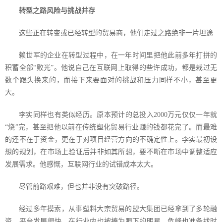
转型之路风险与挑战并存
这些正在转变或已经转型的贸易商，他们走过之路绝非一片坦途
赖世军的企业在转型过程中，在一年时间里把他此前多年打拼的
积蓄全部“败光”。他说自己在互联网上取得的些许成功，都是栽过无
数个跟头换来的，而接下来要面对的挑战和压力同样不小，甚至更
大。
李实同样也有类似经历。原本预计的总投入
2000
万元仅仅一年就
“烧”完，甚至把他以前在传统塑化贸易行业赚的钱都花完了。而最难
的还不在于资金，更在于对项目经营方向的不确定性上。李实最初设
想的规划，在市场上验证后并非如其所想，要不断在市场中调整适应
发展需求。他感慨，互联网行业的试错成本太大。
尽管前路艰难，但也并非没有突破路径。
经过多年摸索，从事塑料大宗贸易的盟大集团已经拿到了多轮融
资，平台发展很快，在行业内也被捧为眼下的明星。危峰也准备找时