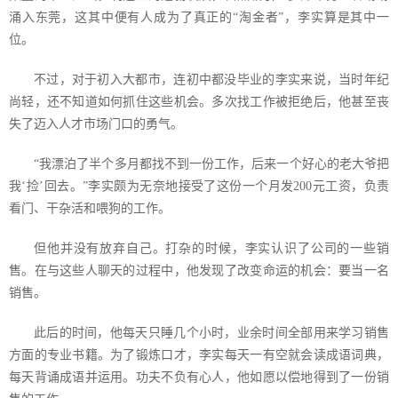
涌入东莞，这其中便有人成为了真正的“淘金者”，李实算是其中一
位。
不过，对于初入大都市，连初中都没毕业的李实来说，当时年纪
尚轻，还不知道如何抓住这些机会。多次找工作被拒绝后，他甚至丧
失了迈入人才市场门口的勇气。
“我漂泊了半个多月都找不到一份工作，后来一个好心的老大爷把
我‘捡’回去。”李实颇为无奈地接受了这份一个月发
200
元工资，负责
看门、干杂活和喂狗的工作。
但他并没有放弃自己。打杂的时候，李实认识了公司的一些销
售。在与这些人聊天的过程中，他发现了改变命运的机会：要当一名
销售。
此后的时间，他每天只睡几个小时，业余时间全部用来学习销售
方面的专业书籍。为了锻炼口才，李实每天一有空就会读成语词典，
每天背诵成语并运用。功夫不负有心人，他如愿以偿地得到了一份销