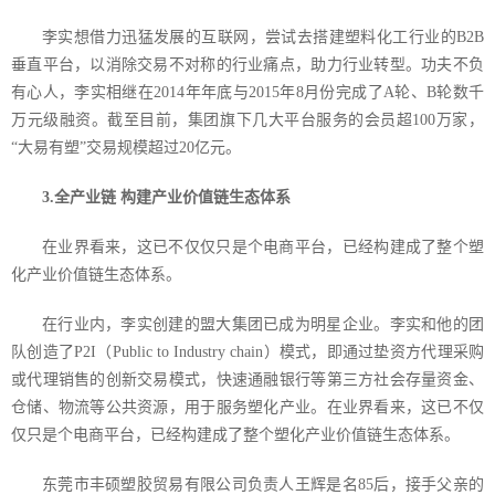
李实想借力迅猛发展的互联网，尝试去搭建塑料化工行业的
B2B
垂直平台，以消除交易不对称的行业痛点，助力行业转型。功夫不负
有心人，李实相继在
2014
年年底与
2015
年
8
月份完成了
A
轮、
B
轮数千
万元级融资。截至目前，集团旗下几大平台服务的会员超
100
万家，
“大易有塑”交易规模超过
20
亿元。
3.
全产业链 构建产业价值链生态体系
在业界看来，这已不仅仅只是个电商平台，已经构建成了整个塑
化产业价值链生态体系。
在行业内，李实创建的盟大集团已成为明星企业。李实和他的团
队创造了
P2I
（
Public to Industry chain
）模式，即通过垫资方代理采购
或代理销售的创新交易模式，快速通融银行等第三方社会存量资金、
仓储、物流等公共资源，用于服务塑化产业。在业界看来，这已不仅
仅只是个电商平台，已经构建成了整个塑化产业价值链生态体系。
东莞市丰硕塑胶贸易有限公司负责人王辉是名
85
后，接手父亲的