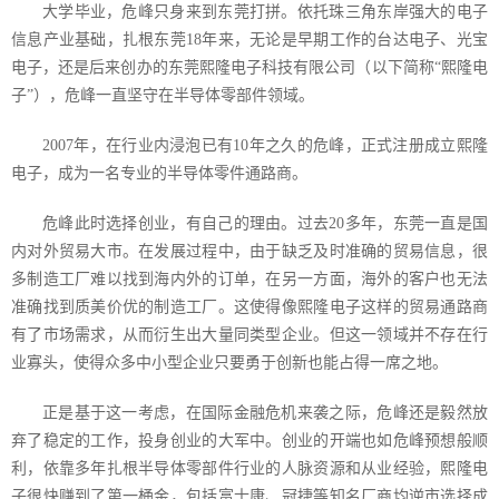
大学毕业，危峰只身来到东莞打拼。依托珠三角东岸强大的电子
信息产业基础，扎根东莞
18
年来，无论是早期工作的台达电子、光宝
电子，还是后来创办的东莞熙隆电子科技有限公司（以下简称“熙隆电
子”），危峰一直坚守在半导体零部件领域。
2007
年，在行业内浸泡已有
10
年之久的危峰，正式注册成立熙隆
电子，成为一名专业的半导体零件通路商。
危峰此时选择创业，有自己的理由。过去
20
多年，东莞一直是国
内对外贸易大市。在发展过程中，由于缺乏及时准确的贸易信息，很
多制造工厂难以找到海内外的订单，在另一方面，海外的客户也无法
准确找到质美价优的制造工厂。这使得像熙隆电子这样的贸易通路商
有了市场需求，从而衍生出大量同类型企业。但这一领域并不存在行
业寡头，使得众多中小型企业只要勇于创新也能占得一席之地。
正是基于这一考虑，在国际金融危机来袭之际，危峰还是毅然放
弃了稳定的工作，投身创业的大军中。创业的开端也如危峰预想般顺
利，依靠多年扎根半导体零部件行业的人脉资源和从业经验，熙隆电
子很快赚到了第一桶金，包括富士康、冠捷等知名厂商均逆市选择成