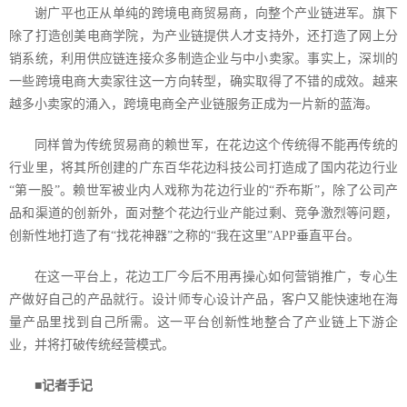
谢广平也正从单纯的跨境电商贸易商，向整个产业链进军。旗下
除了打造创美电商学院，为产业链提供人才支持外，还打造了网上分
销系统，利用供应链连接众多制造企业与中小卖家。事实上，深圳的
一些跨境电商大卖家往这一方向转型，确实取得了不错的成效。越来
越多小卖家的涌入，跨境电商全产业链服务正成为一片新的蓝海。
同样曾为传统贸易商的赖世军，在花边这个传统得不能再传统的
行业里，将其所创建的广东百华花边科技公司打造成了国内花边行业
“第一股”。赖世军被业内人戏称为花边行业的“乔布斯”，除了公司产
品和渠道的创新外，面对整个花边行业产能过剩、竞争激烈等问题，
创新性地打造了有“找花神器”之称的“我在这里”
APP
垂直平台。
在这一平台上，花边工厂今后不用再操心如何营销推广，专心生
产做好自己的产品就行。设计师专心设计产品，客户又能快速地在海
量产品里找到自己所需。这一平台创新性地整合了产业链上下游企
业，并将打破传统经营模式。
■记者手记