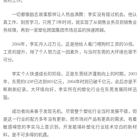
售的工作。
一切都像励志故事那样让人热血沸腾：李实没有错过机会。他认
真工作、刻苦学习，只用了
3
年时间，就实现了从销售业务员到销售业
务经理，再到一家塑化跨国集团市场总监的快速跨越。
2004
年，李实月入过万元，这是他给人看门喂狗时工资的
50
倍。
工资的提升，除了个人努力这一因素外，与当时东莞的大环境也密不
可分。
李实个人快速成长的阶段，正是东莞经济蓬勃向上的时期。
2003
年，东莞的
GDP
已达到
805
亿元，
2004
年时则已破千亿元，此后亦是不
断刷新纪录。大环境向好，李实所在的塑化行业在东莞发展同样迅
猛。
成功者向来善于发现先机。尽管整个塑化行业当时发展不错，但
是这一行业的配方多年没有更新，而市场对产品有更高的需求。有着
敏感嗅觉的李实马上意识到，开发能填补塑化行业技术空白的新材
料，是不可多得的机遇。