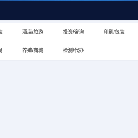
装
酒店/旅游
投资/咨询
印刷/包装
易
养殖/商城
检测/代办