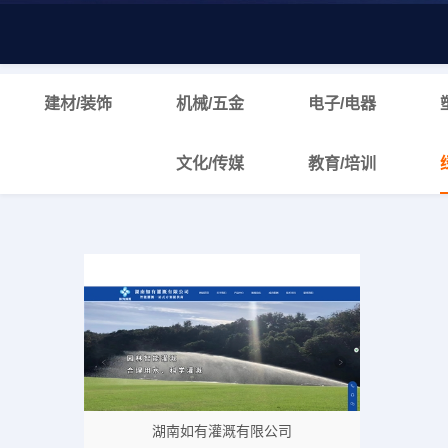
建材/装饰
机械/五金
电子/电器
文化/传媒
教育/培训
湖南如有灌溉有限公司